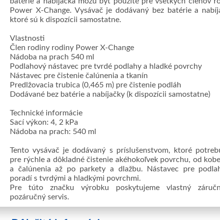
batérie a nabíjačka môžu byť použité pre všetkých členov r
Power X-Change. Vysávač je dodávaný bez batérie a nabíj
ktoré sú k dispozícii samostatne.
Vlastnosti
Člen rodiny rodiny Power X-Change
Nádoba na prach 540 ml
Podlahový nástavec pre tvrdé podlahy a hladké povrchy
Nástavec pre čistenie čalúnenia a tkanín
Predlžovacia trubica (0,465 m) pre čistenie podláh
Dodávané bez batérie a nabíjačky (k dispozícii samostatne)
Technické informácie
Sací výkon: 4, 2 kPa
Nádoba na prach: 540 ml
Tento vysávač je dodávaný s príslušenstvom, ktoré potreb
pre rýchle a dôkladné čistenie akéhokoľvek povrchu, od kob
a čalúnenia až po parkety a dlažbu. Nástavec pre podla
poradí s tvrdými a hladkými povrchmi.
Pre túto značku výrobku poskytujeme vlastný záruč
pozáručný servis.