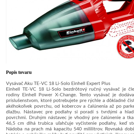
Popis tovaru
Vysávač Aku TE-VC 18 Li-Solo Einhell Expert Plus
Einhell TE-VC 18 Li-Solo bezdrôtový ručný vysávač je č
rodiny Einhell Power X-Change. Tento vysávač je dodáv
príslušenstvom, ktoré potrebujete pre rýchle a dôkladné čis
akéhokoľvek povrchu, od kobercov a čalúnenia až po park
dlažbu. Nástavec pre podlahy si poradí s tvrdými a hla
povrchmi. Druhým nástavec je vhodný pre čalúnenie a tka
46,5 cm dlhá trubica uľahčuje vyčistenie podlahy, keď sto
Nádoba na prach má kapacitu 540 mililitrov. Rovnaká dobí