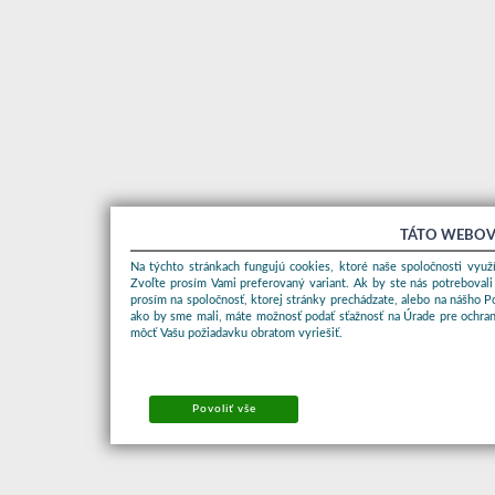
TÁTO WEBOV
Na týchto stránkach fungujú cookies, ktoré naše spoločnosti využí
Zvoľte prosím Vami preferovaný variant. Ak by ste nás potrebovali
prosím na spoločnosť, ktorej stránky prechádzate, alebo na nášho 
ako by sme mali, máte možnosť podať sťažnosť na Úrade pre ochran
môcť Vašu požiadavku obratom vyriešiť.
Povoliť vše