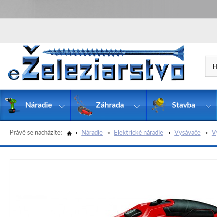
Náradie
Záhrada
Stavba
Právě se nacházíte:
Náradie
Elektrické náradie
Vysávače
V