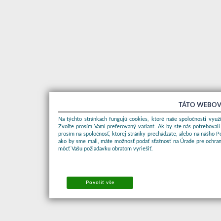
TÁTO WEBOV
Na týchto stránkach fungujú cookies, ktoré naše spoločnosti využí
Zvoľte prosím Vami preferovaný variant. Ak by ste nás potrebovali
prosím na spoločnosť, ktorej stránky prechádzate, alebo na nášho 
ako by sme mali, máte možnosť podať sťažnosť na Úrade pre ochran
môcť Vašu požiadavku obratom vyriešiť.
Povoliť vše