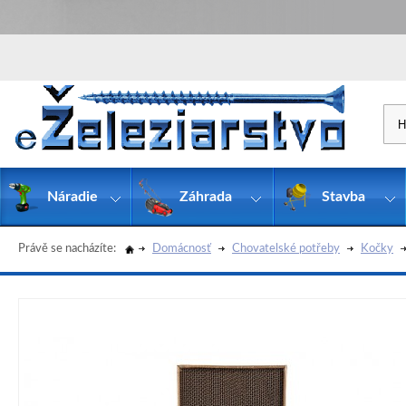
Náradie
Záhrada
Stavba
Právě se nacházíte:
Domácnosť
Chovatelské potřeby
Kočky