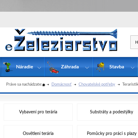
Náradie
Záhrada
Stavba
Práve sa nachádzate:
Domácnosť
Chovatelské potřeby
Teraristi
Vybavení pro terária
Substráty a podestýlky
Osvětlení terária
Pomůcky pro práci s plazy