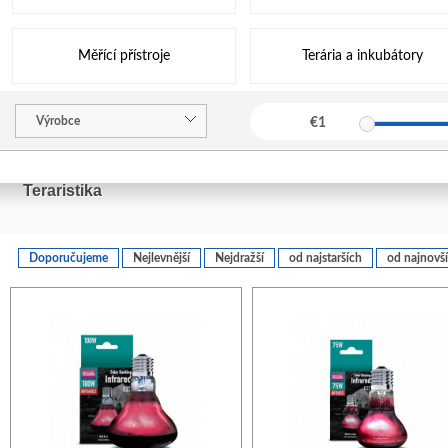
Měřící přístroje
Terária a inkubátory
Výrobce
€
1
Teraristika
Doporučujeme
Nejlevnější
Nejdražší
od najstarších
od najnovš