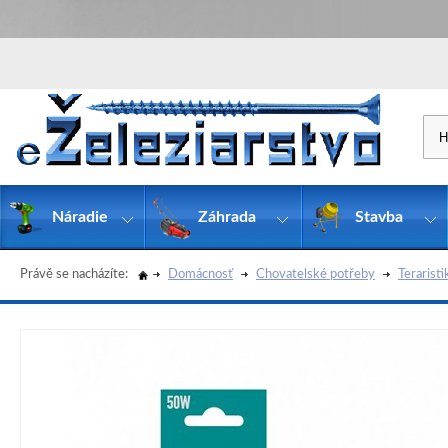
Náradie
Záhrada
Stavba
Právě se nacházíte:
Domácnosť
Chovatelské potřeby
Teraristi