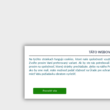
TÁTO WEBOV
Na týchto stránkach fungujú cookies, ktoré naše spoločnosti využí
Zvoľte prosím Vami preferovaný variant. Ak by ste nás potrebovali
prosím na spoločnosť, ktorej stránky prechádzate, alebo na nášho 
ako by sme mali, máte možnosť podať sťažnosť na Úrade pre ochran
môcť Vašu požiadavku obratom vyriešiť.
Povoliť vše