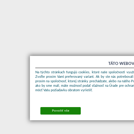
TÁTO WEBOV
Na týchto stránkach fungujú cookies, ktoré naše spoločnosti využí
Zvoľte prosím Vami preferovaný variant. Ak by ste nás potrebovali
prosím na spoločnosť, ktorej stránky prechádzate, alebo na nášho 
ako by sme mali, máte možnosť podať sťažnosť na Úrade pre ochran
môcť Vašu požiadavku obratom vyriešiť.
Povoliť vše