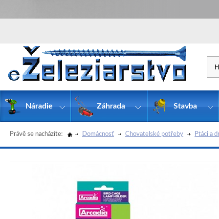
Náradie
Záhrada
Stavba
Právě se nacházíte:
Domácnosť
Chovatelské potřeby
Ptáci a 