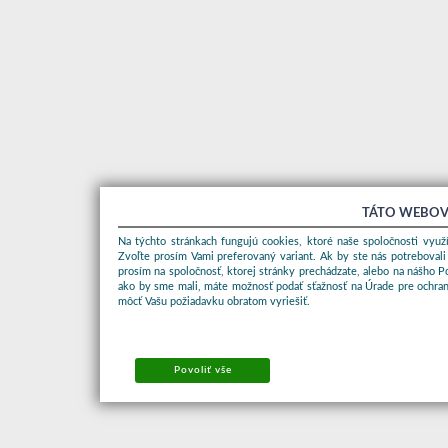
TÁTO WEBOV
Na týchto stránkach fungujú cookies, ktoré naše spoločnosti využí
Zvoľte prosím Vami preferovaný variant. Ak by ste nás potrebovali
prosím na spoločnosť, ktorej stránky prechádzate, alebo na nášho 
ako by sme mali, máte možnosť podať sťažnosť na Úrade pre ochran
môcť Vašu požiadavku obratom vyriešiť.
Povoliť vše