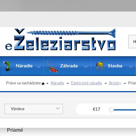
Náradie
Záhrada
Stavba
Práve sa nachádzate:
Náradie
Elektrické náradie
Brúsky
Pri
Výrobce
€
17
Priamé