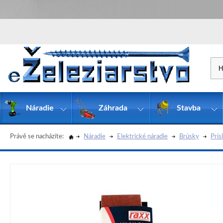
Náradie
Záhrada
Stavba
Právě se nacházíte:
Náradie
Elektrické náradie
Brúsky
Prís