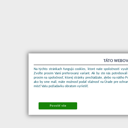
TÁTO WEBOV
Na týchto stránkach fungujú cookies, ktoré naše spoločnosti využí
Zvoľte prosím Vami preferovaný variant. Ak by ste nás potrebovali
prosím na spoločnosť, ktorej stránky prechádzate, alebo na nášho 
ako by sme mali, máte možnosť podať sťažnosť na Úrade pre ochran
môcť Vašu požiadavku obratom vyriešiť.
Povoliť vše