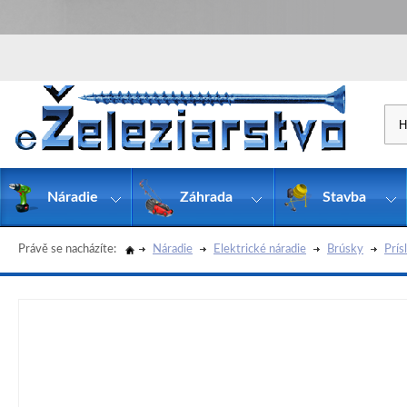
Náradie
Záhrada
Stavba
Právě se nacházíte:
Náradie
Elektrické náradie
Brúsky
Prís