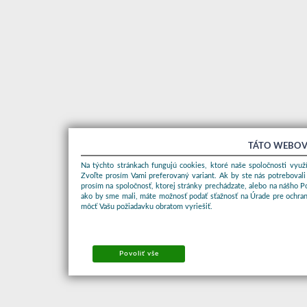
TÁTO WEBOV
Na týchto stránkach fungujú cookies, ktoré naše spoločnosti využí
Zvoľte prosím Vami preferovaný variant. Ak by ste nás potrebovali
prosím na spoločnosť, ktorej stránky prechádzate, alebo na nášho 
ako by sme mali, máte možnosť podať sťažnosť na Úrade pre ochran
môcť Vašu požiadavku obratom vyriešiť.
Povoliť vše