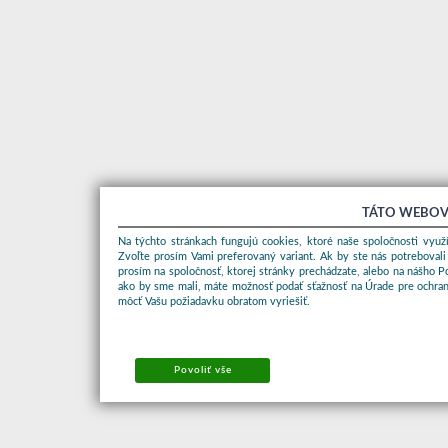
TÁTO WEBOV
Na týchto stránkach fungujú cookies, ktoré naše spoločnosti využí
Zvoľte prosím Vami preferovaný variant. Ak by ste nás potrebovali
prosím na spoločnosť, ktorej stránky prechádzate, alebo na nášho 
ako by sme mali, máte možnosť podať sťažnosť na Úrade pre ochran
môcť Vašu požiadavku obratom vyriešiť.
Povoliť vše