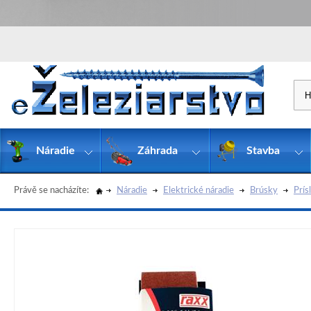
Náradie
Záhrada
Stavba
Právě se nacházíte:
Náradie
Elektrické náradie
Brúsky
Prís