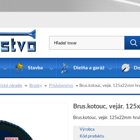
Stavba
Dielňa a garáž
Do
rické náradie
Brúsky
Príslušenstvo
Brus.kotouc, vejár. 125x22mm hr
Brus.kotouc, vejár. 12
Brus.kotouc, vejár. 125x22mm hr
Výrobca
Kód produktu