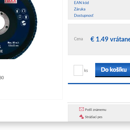
EAN kód
Záruka
Dostupnosť
€ 1.49 vráta
Cena
ks
80
Pošli známemu
Strážiaci pes