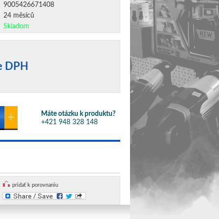
9005426671408
24 měsíců
Skladom
ne DPH
Máte otázku k produktu?
+421 948 328 148
pridať k porovnaniu