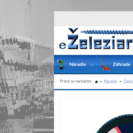
Náradie
Záhrada
Právě se nacházíte:
Náradie
Elekt