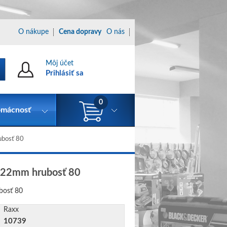
O nákupe
Cena dopravy
O nás
Môj účet
Prihlásiť sa
0
mácnosť
ubosť 80
5x22mm hrubosť 80
ubosť 80
Raxx
10739