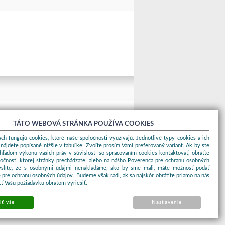
TÁTO WEBOVÁ STRÁNKA POUŽÍVA COOKIES
ch fungujú cookies, ktoré naše spoločnosti využívajú. Jednotlivé typy cookies a ich
nájdete popísané nižšie v tabuľke. Zvoľte prosím Vami preferovaný variant. Ak by ste
ohľadom výkonu vašich práv v súvislosti so spracovaním cookies kontaktovať, obráťte
ločnosť, ktorej stránky prechádzate, alebo na nášho Poverenca pre ochranu osobných
yslíte, že s osobnými údajmi nenakladáme, ako by sme mali, máte možnosť podať
 pre ochranu osobných údajov. Budeme však radi, ak sa najskôr obrátite priamo na nás
ť Vašu požiadavku obratom vyriešiť.
iť vše
Nastavenie