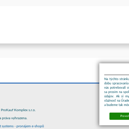
Na týchto stránka
dobu spracovania 
nás potrebovali 
sa prosím na spo
údajov. Ak si m
sťažnosť na Úrade
a budeme tak môc
ProKauf Komplex s.r.o.
Povol
 práva vyhrazena.
t systems
-
pronájem e-shopů